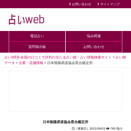
お問い合わせ
サイトマップ
電話占い
悩み関連
質問掲示板
お問い合わせ
占いWEB-全国の口コミで評判の当たる占い師・占い情報検索サイト
>
占い師
データ
>
企業・店舗情報
>
日本陰陽易道協会星合鑑定所
日本陰陽易道協会星合鑑定所
［更新日］2021/06/03
790
0