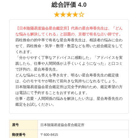
総合評価 4.0
★★★★☆
【日本陰陽易道協会星合鑑定所】代表の星合寿香先生は、「どん
な悩みも解決してくれる」と話題の、京都で有名な占い師です。
四柱推命の的中率で有名な星合寿香先生は、相談者の悩みに合わ
せて、四柱推命・気学・数理・数霊などを用いた総合鑑定をして
くれます。
「分かりやすく丁寧なアドバイスに感動した」「アドバイスを実
践したら、仕事や人間関係が上手くいくようになった」と口コミ
で評判の、星合寿香先生。
どんな悩みにも答えを導き出す、明るい星合寿香先生の鑑定後
は、心のモヤモヤが晴れて前向きな気持ちになれるでしょう。
日本陰陽易道協会星合鑑定所は完全予約制のため、鑑定希望の方
は電話にて予約することをおすすめします。
仕事・恋愛・人間関係の悩みを解決したい方は、星合寿香先生の
鑑定をお試しください。
屋号
日本陰陽易道協会星合鑑定所
郵便番号
〒600-8415