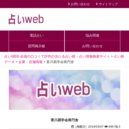
お問い合わせ
サイトマップ
電話占い
悩み関連
質問掲示板
お問い合わせ
占いWEB-全国の口コミで評判の当たる占い師・占い情報検索サイト
>
占い師
データ
>
企業・店舗情報
>
香川易学会将円舎
香川易学会将円舎
［掲載日］2019/03/07
696
0