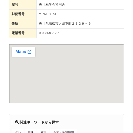
屋号
香川易学会将円舎
郵便番号
〒761-8073
住所
香川県高松市太田下町２３２９－９
電話番号
087-868-7632
関連キーワードから探す
占い
趣味
風水
企業・店舗情報