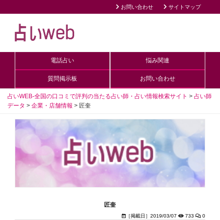
お問い合わせ
サイトマップ
電話占い
悩み関連
質問掲示板
お問い合わせ
占いWEB-全国の口コミで評判の当たる占い師・占い情報検索サイト
>
占い師
データ
>
企業・店舗情報
>
匠奎
匠奎
［掲載日］2019/03/07
733
0