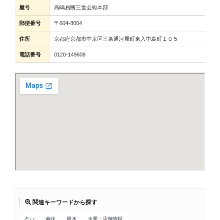
屋号
高嶋易断三世会総本部
郵便番号
〒604-8004
住所
京都府京都市中京区三条通河原町東入中島町１０５
電話番号
0120-149608
関連キーワードから探す
占い
趣味
風水
企業・店舗情報