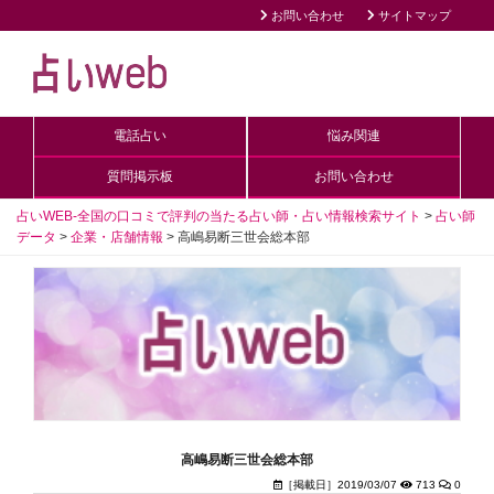
お問い合わせ
サイトマップ
電話占い
悩み関連
質問掲示板
お問い合わせ
占いWEB-全国の口コミで評判の当たる占い師・占い情報検索サイト
>
占い師
データ
>
企業・店舗情報
>
高嶋易断三世会総本部
高嶋易断三世会総本部
［掲載日］2019/03/07
713
0