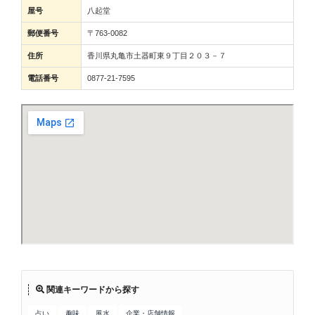
屋号
八起堂
郵便番号
〒763-0082
住所
香川県丸亀市土器町東９丁目２０３－７
電話番号
0877-21-7595
関連キーワードから探す
占い
趣味
風水
企業・店舗情報