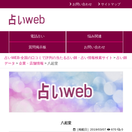
お問い合わせ
サイトマップ
電話占い
悩み関連
質問掲示板
お問い合わせ
占いWEB-全国の口コミで評判の当たる占い師・占い情報検索サイト
>
占い師
データ
>
企業・店舗情報
>
八起堂
八起堂
［掲載日］2019/03/07
670
0