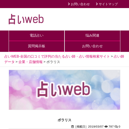
お問い合わせ
サイトマップ
電話占い
悩み関連
質問掲示板
お問い合わせ
占いWEB-全国の口コミで評判の当たる占い師・占い情報検索サイト
>
占い師
データ
>
企業・店舗情報
>
ポラリス
ポラリス
［掲載日］2019/03/07
787
0