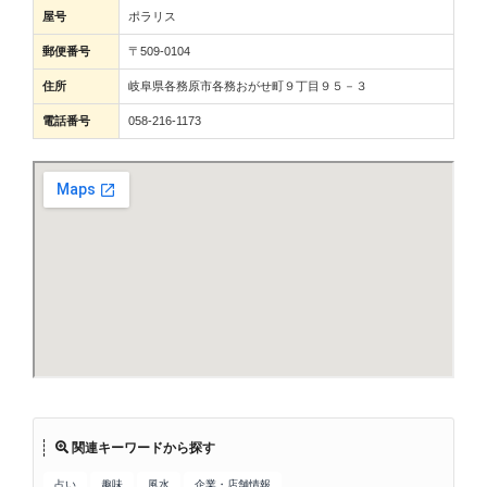
屋号
ポラリス
郵便番号
〒509-0104
住所
岐阜県各務原市各務おがせ町９丁目９５－３
電話番号
058-216-1173
関連キーワードから探す
占い
趣味
風水
企業・店舗情報