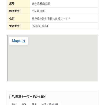
屋号
安井易断鑑定所
郵便番号
〒508-0005
住所
岐阜県中津川市日の出町２－３７
電話番号
0573-65-3504
関連キーワードから探す
占い
趣味
風水
企業・店舗情報