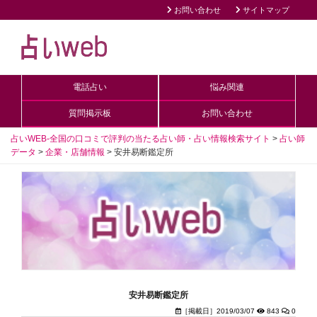
お問い合わせ
サイトマップ
電話占い
悩み関連
質問掲示板
お問い合わせ
占いWEB-全国の口コミで評判の当たる占い師・占い情報検索サイト
>
占い師
データ
>
企業・店舗情報
>
安井易断鑑定所
安井易断鑑定所
［掲載日］2019/03/07
843
0