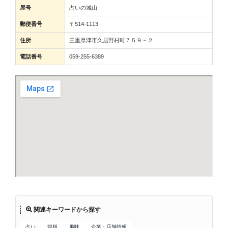
屋号
占いの城山
郵便番号
〒514-1113
住所
三重県津市久居野村町７５９－２
電話番号
059-255-6389
関連キーワードから探す
占い
観相
趣味
企業・店舗情報