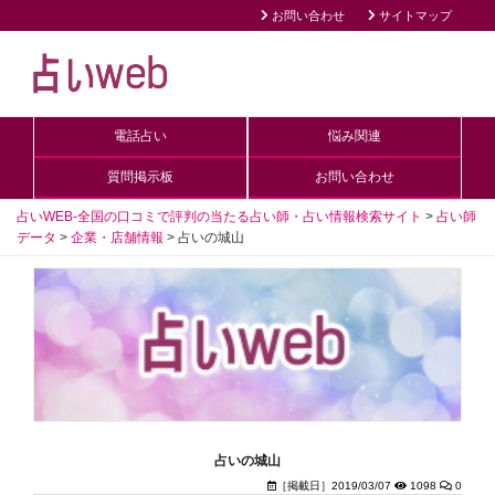
お問い合わせ
サイトマップ
電話占い
悩み関連
質問掲示板
お問い合わせ
占いWEB-全国の口コミで評判の当たる占い師・占い情報検索サイト
>
占い師
データ
>
企業・店舗情報
>
占いの城山
占いの城山
［掲載日］2019/03/07
1098
0