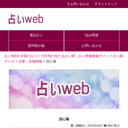
お問い合わせ
サイトマップ
電話占い
悩み関連
質問掲示板
お問い合わせ
占いWEB-全国の口コミで評判の当たる占い師・占い情報検索サイト
>
占い師
データ
>
企業・店舗情報
>
洗心庵
洗心庵
［掲載日］2019/03/07
860
0