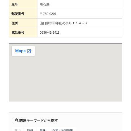
屋号
洗心庵
郵便番号
〒759-0201
住所
山口県宇部市山の手町１１４－７
電話番号
0836-41-1411
関連キーワードから探す
占い
観相
趣味
企業・店舗情報