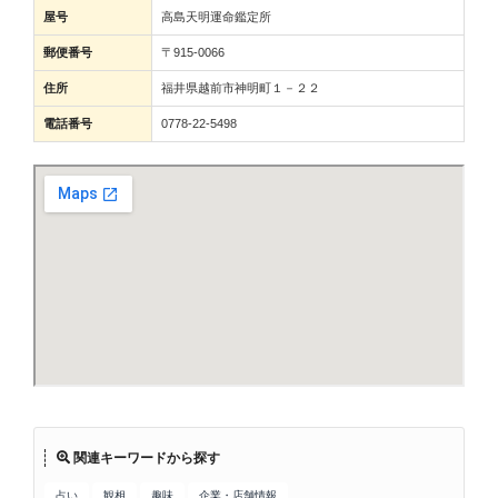
屋号
高島天明運命鑑定所
郵便番号
〒915-0066
住所
福井県越前市神明町１－２２
電話番号
0778-22-5498
関連キーワードから探す
占い
観相
趣味
企業・店舗情報