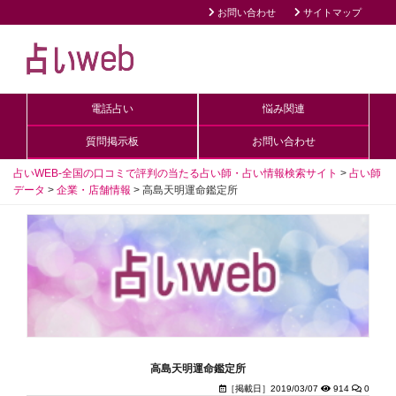
お問い合わせ
サイトマップ
電話占い
悩み関連
質問掲示板
お問い合わせ
占いWEB-全国の口コミで評判の当たる占い師・占い情報検索サイト
>
占い師
データ
>
企業・店舗情報
>
高島天明運命鑑定所
高島天明運命鑑定所
［掲載日］2019/03/07
914
0