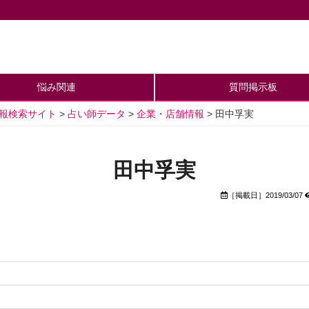
悩み関連
質問掲示板
情報検索サイト
>
占い師データ
>
企業・店舗情報
>
田中孚実
田中孚実
［掲載日］2019/03/07