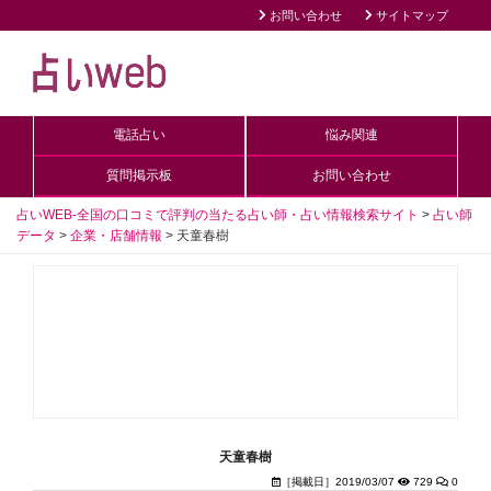
お問い合わせ
サイトマップ
電話占い
悩み関連
質問掲示板
お問い合わせ
占いWEB-全国の口コミで評判の当たる占い師・占い情報検索サイト
>
占い師
データ
>
企業・店舗情報
>
天童春樹
天童春樹
［掲載日］2019/03/07
729
0