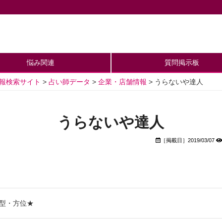
悩み関連
質問掲示板
情報検索サイト
>
占い師データ
>
企業・店舗情報
>
うらないや達人
うらないや達人
［掲載日］2019/03/07
液型・方位★