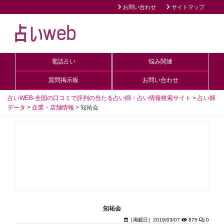
お問い合わせ
サイトマップ
電話占い
悩み関連
質問掲示板
お問い合わせ
占いWEB-全国の口コミで評判の当たる占い師・占い情報検索サイト
>
占い師
データ
>
企業・店舗情報
>
知祐会
知祐会
［掲載日］2019/03/07
875
0