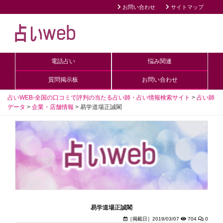
お問い合わせ
サイトマップ
電話占い
悩み関連
質問掲示板
お問い合わせ
占いWEB-全国の口コミで評判の当たる占い師・占い情報検索サイト
>
占い師
データ
>
企業・店舗情報
>
易学道場正誠閣
易学道場正誠閣
［掲載日］2019/03/07
704
0