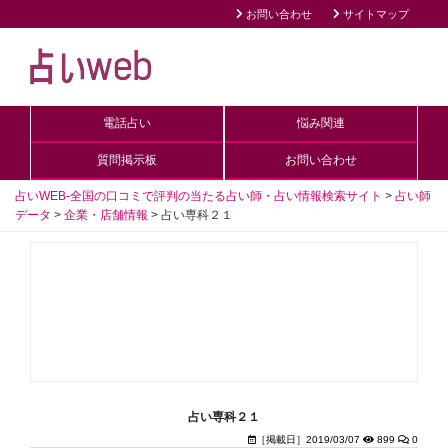
お問い合わせ
サイトマップ
電話占い
悩み関連
質問掲示板
お問い合わせ
占いWEB-全国の口コミで評判の当たる占い師・占い情報検索サイト
>
占い師
データ
>
企業・店舗情報
>
占い専科２１
占い専科２１
［掲載日］2019/03/07
899
0