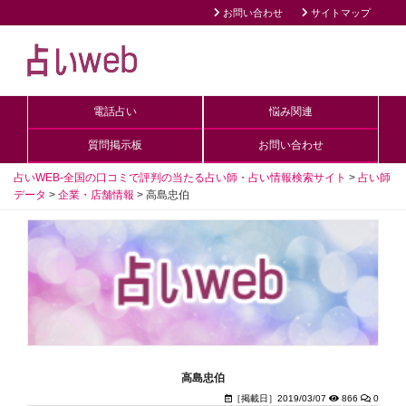
お問い合わせ
サイトマップ
電話占い
悩み関連
質問掲示板
お問い合わせ
占いWEB-全国の口コミで評判の当たる占い師・占い情報検索サイト
>
占い師
データ
>
企業・店舗情報
>
高島忠伯
高島忠伯
［掲載日］2019/03/07
866
0