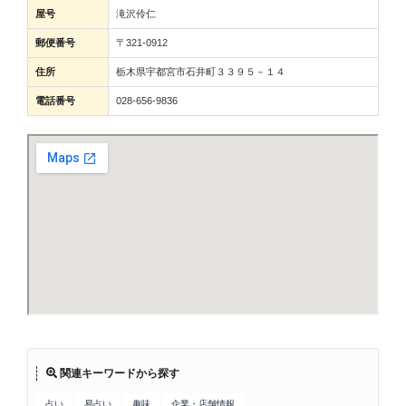
屋号
滝沢伶仁
郵便番号
〒321-0912
住所
栃木県宇都宮市石井町３３９５－１４
電話番号
028-656-9836
関連キーワードから探す
占い
易占い
趣味
企業・店舗情報