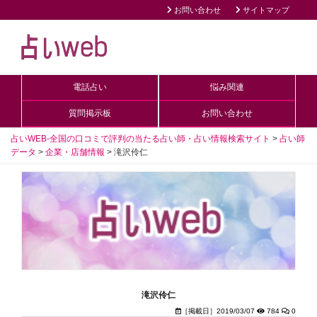
お問い合わせ
サイトマップ
電話占い
悩み関連
質問掲示板
お問い合わせ
占いWEB-全国の口コミで評判の当たる占い師・占い情報検索サイト
>
占い師
データ
>
企業・店舗情報
>
滝沢伶仁
滝沢伶仁
［掲載日］2019/03/07
784
0