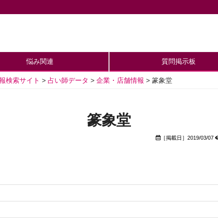
悩み関連
質問掲示板
情報検索サイト
>
占い師データ
>
企業・店舗情報
>
篆象堂
篆象堂
［掲載日］2019/03/07