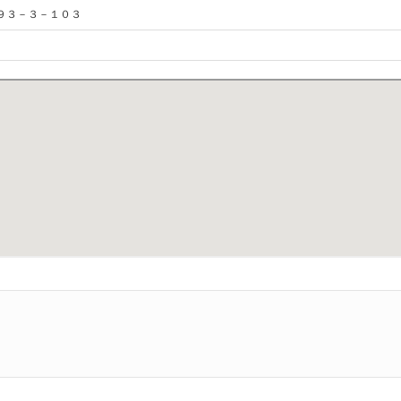
９３－３－１０３