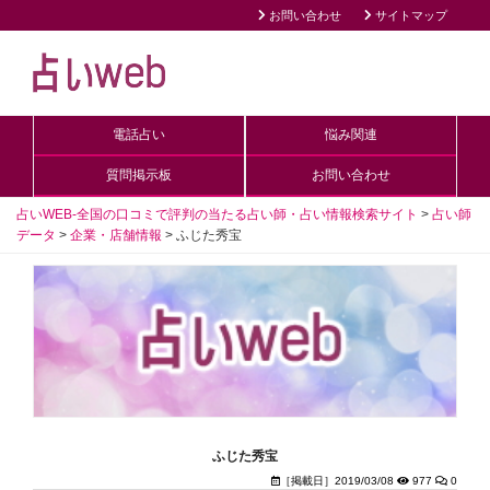
お問い合わせ
サイトマップ
電話占い
悩み関連
質問掲示板
お問い合わせ
占いWEB-全国の口コミで評判の当たる占い師・占い情報検索サイト
>
占い師
データ
>
企業・店舗情報
>
ふじた秀宝
ふじた秀宝
［掲載日］2019/03/08
977
0