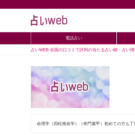
電話占い
占いWEB-全国の口コミで評判の当たる占い師・占い
命理学（四柱推命学）（奇門遁甲）初めての方も丁