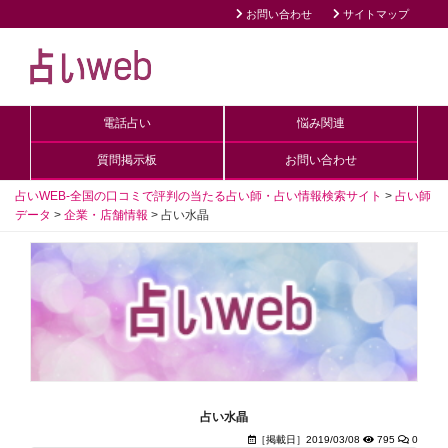
お問い合わせ
サイトマップ
電話占い
悩み関連
質問掲示板
お問い合わせ
占いWEB-全国の口コミで評判の当たる占い師・占い情報検索サイト
>
占い師
データ
>
企業・店舗情報
>
占い水晶
占い水晶
［掲載日］2019/03/08
795
0