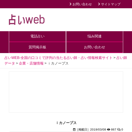
お問い合わせ
サイトマップ
電話占い
悩み関連
質問掲示板
お問い合わせ
占いWEB-全国の口コミで評判の当たる占い師・占い情報検索サイト
>
占い師
データ
>
企業・店舗情報
>
ｉカノープス
ｉカノープス
［掲載日］2019/03/08
867
0