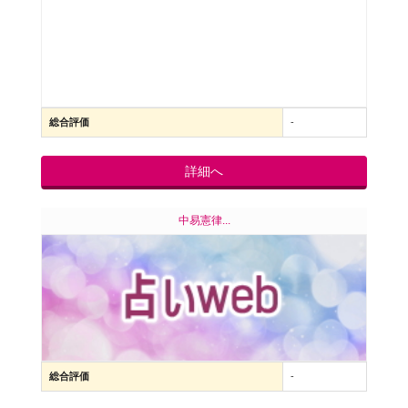
総合評価
-
詳細へ
中易憲律...
総合評価
-