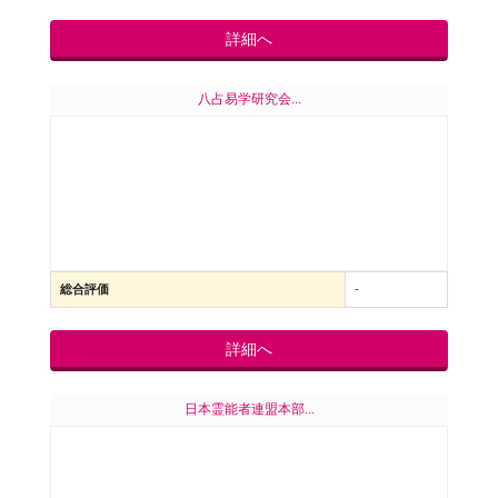
詳細へ
八占易学研究会...
総合評価
-
詳細へ
日本霊能者連盟本部...