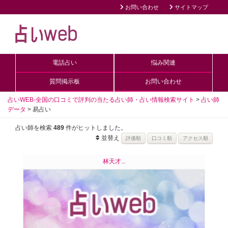
お問い合わせ
サイトマップ
電話占い
悩み関連
質問掲示板
お問い合わせ
占いWEB-全国の口コミで評判の当たる占い師・占い情報検索サイト
>
占い師
データ
>
易占い
占い師を検索
489
件がヒットしました。
並替え
林天才...