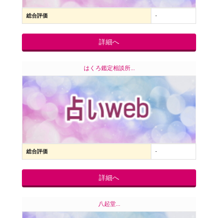
総合評価
-
詳細へ
はくろ鑑定相談所...
総合評価
-
詳細へ
八起堂...