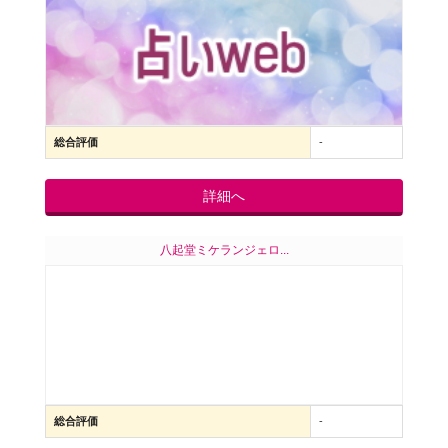
総合評価
-
詳細へ
八起堂ミケランジェロ...
総合評価
-