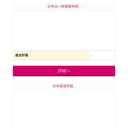
日本占い師連盟本部...
総合評価
-
詳細へ
日本易道学校...