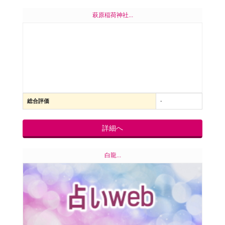
萩原稲荷神社...
総合評価
-
詳細へ
白龍...