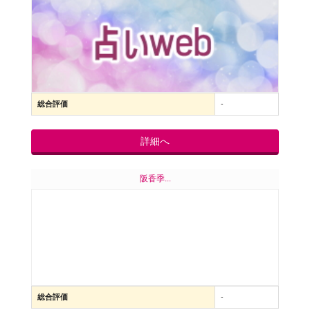
総合評価
-
詳細へ
阪香季...
総合評価
-