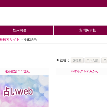
悩み関連
質問掲示板
情報検索サイト
>
検索結果
並替え
運命鑑定２１世紀...
やすらぎ＆和みかん...