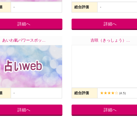
価
-
総合評価
-
詳細へ
詳細へ
あいわ氣パワースポッ...
吉咲（きっしょう）...
価
-
総合評価
★★★★☆
(4.5)
詳細へ
詳細へ