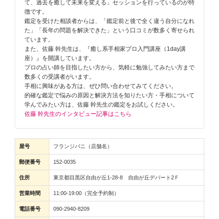
て、過去を癒して未来を変える」セッションを行っているのが特
徴です。
鑑定を受けた相談者からは、「鑑定前と後で全く違う自分になれ
た」「長年の問題を解決できた」という口コミが数多く寄せられ
ています。
また、佐藤 幹先生は、『癒し系手相家プロ入門講座（1day講
座）』を開講しています。
プロの占い師を目指したい方から、気軽に勉強してみたい方まで
数多くの受講者がいます。
手相に興味がある方は、ぜひ問い合わせてみてください。
的確な鑑定で悩みの原因と解決方法を知りたい方・手相について
学んでみたい方は、佐藤 幹先生の鑑定をお試しください。
佐藤 幹先生のインタビュー記事はこちら
屋号
フランジパニ（店舗名）
郵便番号
152-0035
住所
東京都目黒区自由が丘1-28-8 自由が丘デパート2Ｆ
営業時間
11:00-19:00（完全予約制）
電話番号
090-2940-8209