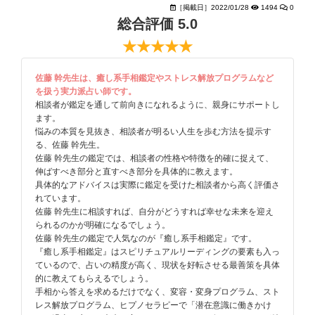
［掲載日］2022/01/28
1494
0
総合評価 5.0
★★★★★
佐藤 幹先生は、癒し系手相鑑定やストレス解放プログラムなど
を扱う実力派占い師です。
相談者が鑑定を通して前向きになれるように、親身にサポートし
ます。
悩みの本質を見抜き、相談者が明るい人生を歩む方法を提示す
る、佐藤 幹先生。
佐藤 幹先生の鑑定では、相談者の性格や特徴を的確に捉えて、
伸ばすべき部分と直すべき部分を具体的に教えます。
具体的なアドバイスは実際に鑑定を受けた相談者から高く評価さ
れています。
佐藤 幹先生に相談すれば、自分がどうすれば幸せな未来を迎え
られるのかが明確になるでしょう。
佐藤 幹先生の鑑定で人気なのが『癒し系手相鑑定』です。
『癒し系手相鑑定』はスピリチュアルリーディングの要素も入っ
ているので、占いの精度が高く、現状を好転させる最善策を具体
的に教えてもらえるでしょう。
手相から答えを求めるだけでなく、変容・変身プログラム、スト
レス解放プログラム、ヒプノセラピーで「潜在意識に働きかけ