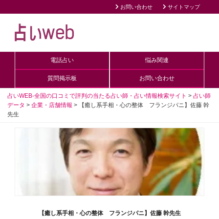
お問い合わせ
サイトマップ
電話占い
悩み関連
質問掲示板
お問い合わせ
占いWEB-全国の口コミで評判の当たる占い師・占い情報検索サイト
>
占い師
データ
>
企業・店舗情報
>
【癒し系手相・心の整体 フランジパニ】佐藤 幹
先生
【癒し系手相・心の整体 フランジパニ】佐藤 幹先生