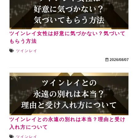
ツインレイ女性は好意に気づかない？気づいて
もらう方法
ツインレイ
2026/08/07
ツインレイとの永遠の別れは本当？理由と受け
入れ方について
ツインレイ