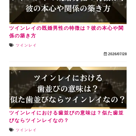
ツインレイの既婚男性の特徴は？彼の本心や関
係の築き方
ツインレイ
2026/07/28
ツインレイにおける歯並びの意味は？似た歯並
びならツインレイなの？
ツインレイ