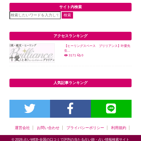
サイト内検索
検索
アクセスランキング
【ヒーリングスペース ブリリアンス】叶愛先
生...
3171
0
人気記事ランキング
運営会社
お問い合わせ
プライバシーポリシー
利用規約
© 2026 占いWEB-全国の口コミで評判の当たる占い師・占い情報検索サイト