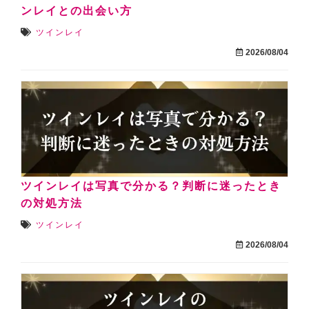
ンレイとの出会い方
ツインレイ
2026/08/04
ツインレイは写真で分かる？判断に迷ったとき
の対処方法
ツインレイ
2026/08/04