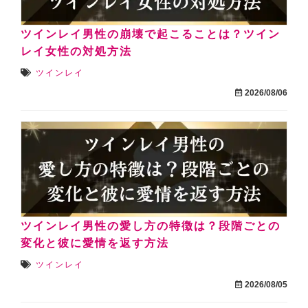
ツインレイ男性の崩壊で起こることは？ツイン
レイ女性の対処方法
ツインレイ
2026/08/06
ツインレイ男性の愛し方の特徴は？段階ごとの
変化と彼に愛情を返す方法
ツインレイ
2026/08/05